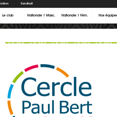
iation
Sandball
Le club
Nationale 1 Masc.
Nationale 1 Fém.
Nos équipe