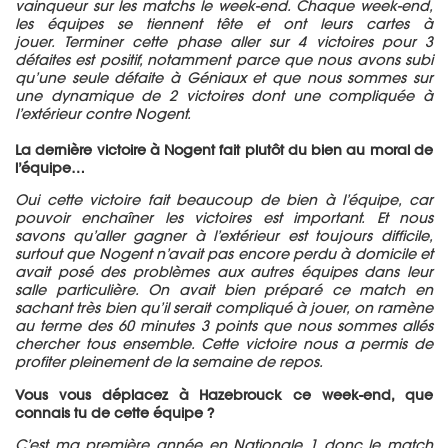
vainqueur sur les matchs le week-end.
Chaque week-end,
les équipes se tiennent tête et ont leurs cartes à
jouer.
Terminer cette phase
aller
sur 4 victoires pour 3
défaites est positif, notamment parce que nous avons subi
qu’une seule défaite à Géniaux et que nous sommes sur
une dynamique de 2 victoires dont une compliquée à
l’extérieur contre Nogent.
La dernière victoire à Nogent fait plutôt du bien au moral de
l’équipe…
Oui cette victoire fait beaucoup de bien à l’équipe, car
pouvoir enchaîner les victoires est important.
Et nous
savons qu’aller gagner à l’extérieur est toujours difficile,
surtout que Nogent n’avait pas encore perdu à domicile et
avait pos
é
des problèmes aux autres équipes dans leur
salle particulière.
On avait bien préparé ce match en
sachant très bien qu’il serait compliqué à jouer, on ramène
au terme des 60 minutes 3 points que nous sommes allés
chercher tous ensemble.
Cette victoire nous a permis de
profiter pleinement de la semaine de repos.
Vous vous déplacez à Hazebrouck ce week-end, que
connais tu de cette équipe ?
C’est ma première année en Nationale 1 donc le match