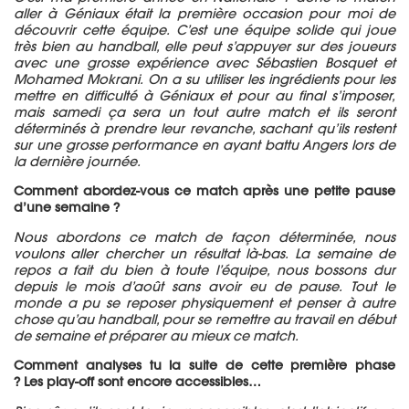
aller à Géniaux était la première occasion pour moi de
découvrir cette équipe.
C’est une équipe solide qui joue
très bien au handball, elle peut s’appuyer sur des joueurs
avec une grosse expérience avec Sébastien Bosquet et
Mohamed
Mokrani
.
On a su
utiliser
les ingrédients pour les
mettre en difficulté à Géniaux et pour au final s’imposer,
mais samedi ça sera un tout autre match et ils seront
déterminés à prendre leur revanche, sachant qu’il
s
reste
nt
sur une grosse performance en ayant battu Angers lors de
la dernière journée.
Comment abordez-vous ce match après une petite pause
d’une semaine ?
Nous abordons ce match de façon déterminé
e
, nous
voulons aller chercher un résultat là-bas.
La semaine de
repos
a
fait du bien à toute l’équipe, nous bossons dur
depuis le mois d’août sans avoir eu de pause.
Tout le
monde a pu se reposer physiquement et penser à autre
chose qu’au handball, pour se remettre au travail en début
de semaine et préparer au mieux ce match.
Comment analyses tu la suite de cette première phase
?
Les
play-off
sont encore accessible
s
…