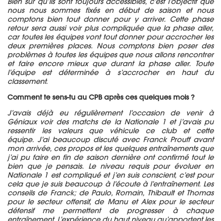
Bien sûr qu’ils sont toujours accessibles, c’est l’objectif que
nous nous sommes fixés en début de saison et nous
comptons bien tout donner pour y arriver.
Cette phase
retour sera aussi voir plus compliquée que la phase aller,
car toutes les équipes vont tout donner pour accrocher les
deux premières places.
Nous comptons bien poser des
problèmes à toutes les équipes que nous allons rencontrer
et faire encore mieux que durant la phase aller.
Toute
l’équipe est déterminée à s’accrocher en haut du
classement.
Comment te sens-tu au
CPB
après ces quelques mois ?
J’avais déjà eu régulièrement l’occasion de venir à
Géniaux voir des matchs de la Nationale 1 et j’avais pu
ressentir les valeurs que véhicul
e
ce club et cette
équipe.
J’ai beaucoup discuté avec Franck
Prouff
avant
mon arrivée, ces propos et les quelques entraînements que
j’ai pu faire en fin de saison dernière ont confirmé tout le
bien que je pensais.
Le niveau requis pour évoluer en
Nationale 1 est compliqué et j’en suis conscient, c’est pour
cela que je suis beaucoup à l’écoute à l’entraînement.
Les
conseils de
Franck;
de Paulo, Romain, Thibault et Thomas
pour le secteur offensif, de Manu et Alex pour le secteur
défensif me permettent de progresser à chaque
entraînement.
L’expérience du haut niveau qu’apportent les