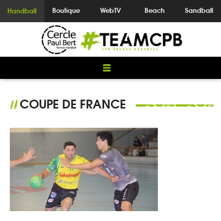
Boutique
WebTV
Beach
Sandball
Handball
COUPE DE FRANCE
//